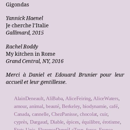
Gigondas
Yannick Haenel
Je cherche l’Italie
Gallimard, 2015
Rachel Roddy
My kitchen in Rome
Grand Central, NY, 2016
Merci à Daniel et Edouard Brunier pour leur
accueil et leur gentillesse
.
AlainDeneault
,
AliBaba
,
AliceFeiring
,
AliceWaters
,
amour
,
animal
,
beauté
,
Berkeley
,
biodynamie
,
café
,
Canada
,
cannelle
,
ChezPanisse
,
chocolat
,
cuir
,
cyprès
,
Dargaud
,
Diable
,
épices
,
équilibre
,
érotisme
,
Etats-Unis
,
FlorenceDupréLaTour
,
force
,
France
,