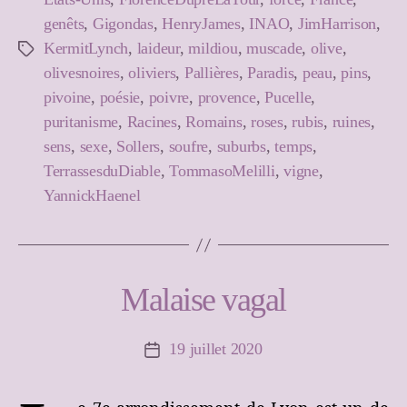
genêts
,
Gigondas
,
HenryJames
,
INAO
,
JimHarrison
,
KermitLynch
,
laideur
,
mildiou
,
muscade
,
olive
,
Étiquettes
olivesnoires
,
oliviers
,
Pallières
,
Paradis
,
peau
,
pins
,
pivoine
,
poésie
,
poivre
,
provence
,
Pucelle
,
puritanisme
,
Racines
,
Romains
,
roses
,
rubis
,
ruines
,
sens
,
sexe
,
Sollers
,
soufre
,
suburbs
,
temps
,
TerrassesduDiable
,
TommasoMelilli
,
vigne
,
YannickHaenel
Malaise vagal
19 juillet 2020
Date
de
l’article