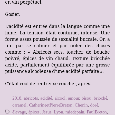
en vin perpétuel.
Gosier.
L’acidité est entrée dans la langue comme une
lame. La tension était continue, intense. Une
forme assez poussée de sexualité buccale. On a
fini par se calmer et par noter des choses
comme : « Abricots secs, toucher de bouche
poivré, épices de vin chaud. Texture briochée
acide, parfaitement équilibrée par une grosse
puissance alcooleuse d’une acidité parfaite ».
C’était cool de rentrer se coucher, après.
2018
,
abricots
,
acidité
,
alcool
,
amour
,
bisou
,
brioché
,
caramel
,
CatherineetPierreBreton
,
Chenin
,
doré
,
élevage
,
épices
,
Jésus
,
Lyon
,
miedepain
,
PaulBreton
,
Étiquettes