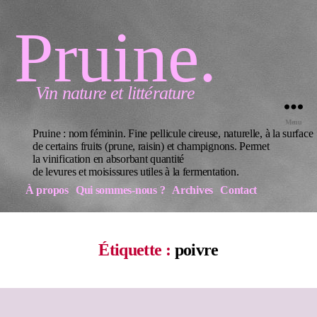
Pruine.
Vin nature et littérature
Menu
Pruine : nom féminin. Fine pellicule cireuse, naturelle, à la surface
de certains fruits (prune, raisin) et champignons. Permet
la vinification en absorbant quantité
de levures et moisissures utiles à la fermentation.
À propos
Qui sommes-nous ?
Archives
Contact
Étiquette :
poivre