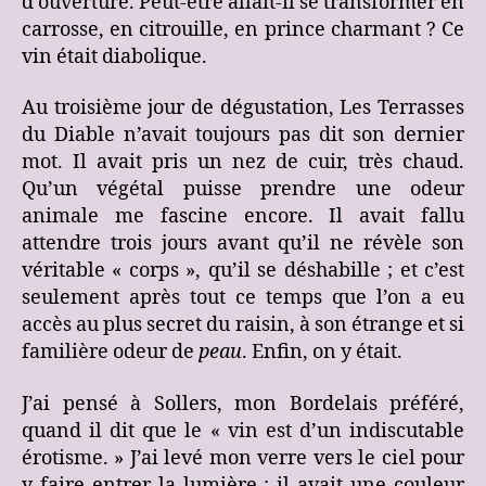
d’ouverture. Peut-être allait-il se transformer en
carrosse, en citrouille, en prince charmant ? Ce
vin était diabolique.
Au troisième jour de dégustation, Les Terrasses
du Diable n’avait toujours pas dit son dernier
mot. Il avait pris un nez de cuir, très chaud.
Qu’un végétal puisse prendre une odeur
animale me fascine encore. Il avait fallu
attendre trois jours avant qu’il ne révèle son
véritable « corps », qu’il se déshabille ; et c’est
seulement après tout ce temps que l’on a eu
accès au plus secret du raisin, à son étrange et si
familière odeur de
peau
. Enfin, on y était.
J’ai pensé à Sollers, mon Bordelais préféré,
quand il dit que le « vin est d’un indiscutable
érotisme. » J’ai levé mon verre vers le ciel pour
y faire entrer la lumière ; il avait une couleur