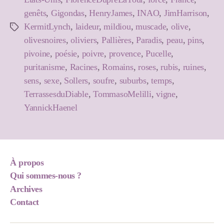
genêts
,
Gigondas
,
HenryJames
,
INAO
,
JimHarrison
,
KermitLynch
,
laideur
,
mildiou
,
muscade
,
olive
,
Étiquettes
olivesnoires
,
oliviers
,
Pallières
,
Paradis
,
peau
,
pins
,
pivoine
,
poésie
,
poivre
,
provence
,
Pucelle
,
puritanisme
,
Racines
,
Romains
,
roses
,
rubis
,
ruines
,
sens
,
sexe
,
Sollers
,
soufre
,
suburbs
,
temps
,
TerrassesduDiable
,
TommasoMelilli
,
vigne
,
YannickHaenel
À propos
Qui sommes-nous ?
Archives
Contact