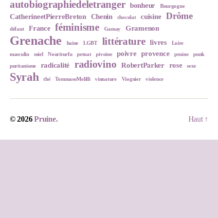
autobiographiedeletranger
bonheur
Bourgogne
Drôme
CatherineetPierreBreton
Chenin
cuisine
chocolat
féminisme
France
Gramenon
défaut
Gamay
Grenache
littérature
livres
haine
LGBT
Loire
poivre
provence
masculin
miel
Nouriturfu
petnat
pivoine
pruine
punk
radiovino
radicalité
RobertParker
rose
puritanisme
sexe
Syrah
thé
TommasoMelilli
vinnature
Viognier
violence
© 2026
Pruine.
Haut
↑