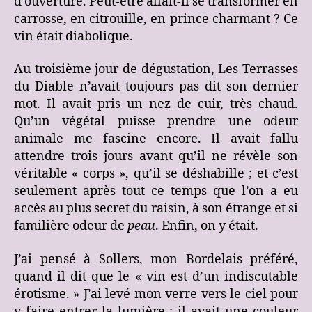
d’ouverture. Peut-être allait-il se transformer en
carrosse, en citrouille, en prince charmant ? Ce
vin était diabolique.
Au troisième jour de dégustation, Les Terrasses
du Diable n’avait toujours pas dit son dernier
mot. Il avait pris un nez de cuir, très chaud.
Qu’un végétal puisse prendre une odeur
animale me fascine encore. Il avait fallu
attendre trois jours avant qu’il ne révèle son
véritable « corps », qu’il se déshabille ; et c’est
seulement après tout ce temps que l’on a eu
accès au plus secret du raisin, à son étrange et si
familière odeur de
peau
. Enfin, on y était.
J’ai pensé à Sollers, mon Bordelais préféré,
quand il dit que le « vin est d’un indiscutable
érotisme. » J’ai levé mon verre vers le ciel pour
y faire entrer la lumière ; il avait une couleur