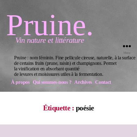
Pruine.
Vin nature et littérature
Menu
Pruine : nom féminin. Fine pellicule cireuse, naturelle, à la surface
de certains fruits (prune, raisin) et champignons. Permet
la vinification en absorbant quantité
de levures et moisissures utiles à la fermentation.
À propos
Qui sommes-nous ?
Archives
Contact
Étiquette :
poésie