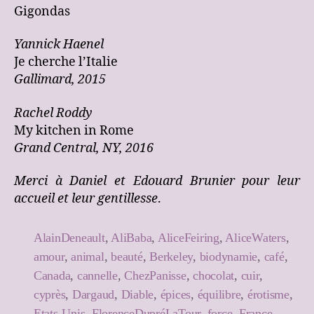
Gigondas
Yannick Haenel
Je cherche l’Italie
Gallimard, 2015
Rachel Roddy
My kitchen in Rome
Grand Central, NY, 2016
Merci à Daniel et Edouard Brunier pour leur
accueil et leur gentillesse
.
AlainDeneault
,
AliBaba
,
AliceFeiring
,
AliceWaters
,
amour
,
animal
,
beauté
,
Berkeley
,
biodynamie
,
café
,
Canada
,
cannelle
,
ChezPanisse
,
chocolat
,
cuir
,
cyprès
,
Dargaud
,
Diable
,
épices
,
équilibre
,
érotisme
,
Etats-Unis
,
FlorenceDupréLaTour
,
force
,
France
,