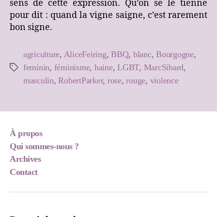
sens de cette expression. Qu’on se le tienne
pour dit : quand la vigne saigne, c’est rarement
bon signe.
agriculture
,
AliceFeiring
,
BBQ
,
blanc
,
Bourgogne
,
feminin
,
féminisme
,
haine
,
LGBT
,
MarcSibard
,
Étiquettes
masculin
,
RobertParker
,
rose
,
rouge
,
violence
À propos
Qui sommes-nous ?
Archives
Contact