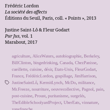
Frédéric Lordon
La société des affects
Éditions du Seuil, Paris, coll. « Points », 2013
Justine Saint-Lô & Fleur Godart
Pur Jus
, vol. 1
Marabout, 2017
agriculture
,
AliceWaters
,
autobiographie
,
Berkeley
,
BillClinton
,
bingedrinking
,
Canada
,
ChezPanisse
,
cueillette
,
cuisine
,
désir
,
Etats-Unis
,
FleurGodart
,
France
,
FrédéricLordon
,
grapillage
,
JimHarrison
,
JustineSaintLô
,
KermitLynch
,
McDo
,
militance
,
Étiquettes
Mr.Freeze
,
nourriture
,
oeuvrecollective
,
Pagnol
,
pain
,
post-cuisine
,
Proust
,
puritanisme
,
surgelés
,
TheEdibleSchoolyardProject
,
UberEats
,
vinnature
,
zonefranche