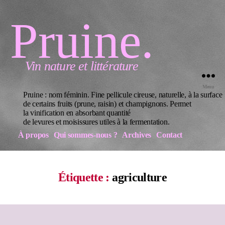
Pruine.
Vin nature et littérature
Menu
Pruine : nom féminin. Fine pellicule cireuse, naturelle, à la surface
de certains fruits (prune, raisin) et champignons. Permet
la vinification en absorbant quantité
de levures et moisissures utiles à la fermentation.
À propos
Qui sommes-nous ?
Archives
Contact
Étiquette :
agriculture