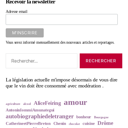
Recevoir la newsletter
Adresse email
Vous serez informé mensuellement des nouveaux articles et reportages.
Rechercher :
La législation actuelle m'impose désormais de vous dire
que le vin doit être consommé avec modération .
amour
AliceFeiring
agriculture
alcool
AntoninIommiAmunategui
autobiographiedeletranger
bonheur
Bourgogne
Drôme
CatherineetPierreBreton
Chenin
cuisine
chocolat