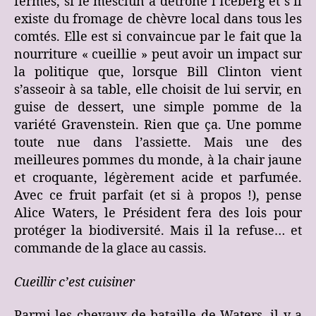
fermes, si le mesclun a détrôné l’Iceberg et s’il
existe du fromage de chèvre local dans tous les
comtés. Elle est si convaincue par le fait que la
nourriture « cueillie » peut avoir un impact sur
la politique que, lorsque Bill Clinton vient
s’asseoir à sa table, elle choisit de lui servir, en
guise de dessert, une simple pomme de la
variété Gravenstein. Rien que ça. Une pomme
toute nue dans l’assiette. Mais une des
meilleures pommes du monde, à la chair jaune
et croquante, légèrement acide et parfumée.
Avec ce fruit parfait (et si à propos !), pense
Alice Waters, le Président fera des lois pour
protéger la biodiversité. Mais il la refuse… et
commande de la glace au cassis.
Cueillir c’est cuisiner
Parmi les chevaux de bataille de Waters, il y a