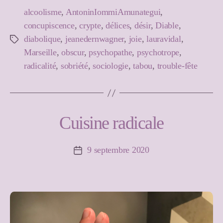
alcoolisme
,
AntoninIommiAmunategui
,
concupiscence
,
crypte
,
délices
,
désir
,
Diable
,
diabolique
,
jeanedernwagner
,
joie
,
lauravidal
,
Étiquettes
Marseille
,
obscur
,
psychopathe
,
psychotrope
,
radicalité
,
sobriété
,
sociologie
,
tabou
,
trouble-fête
Cuisine radicale
9 septembre 2020
Date
de
l’article