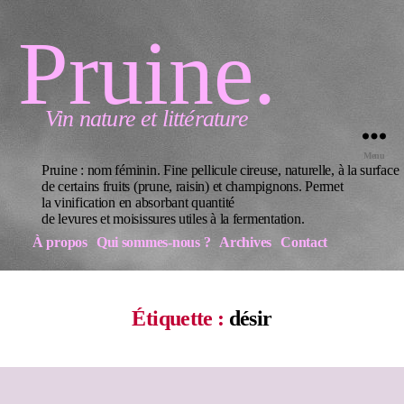
Pruine.
Vin nature et littérature
Menu
Pruine : nom féminin. Fine pellicule cireuse, naturelle, à la surface
de certains fruits (prune, raisin) et champignons. Permet
la vinification en absorbant quantité
de levures et moisissures utiles à la fermentation.
À propos
Qui sommes-nous ?
Archives
Contact
Étiquette :
désir