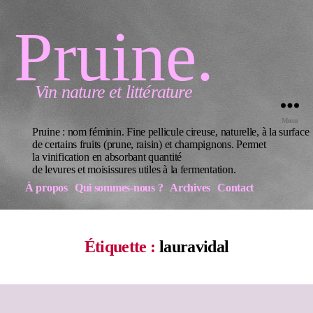
Pruine.
Vin nature et littérature
Menu
Pruine : nom féminin. Fine pellicule cireuse, naturelle, à la surface
de certains fruits (prune, raisin) et champignons. Permet
la vinification en absorbant quantité
de levures et moisissures utiles à la fermentation.
À propos
Qui sommes-nous ?
Archives
Contact
Étiquette :
lauravidal