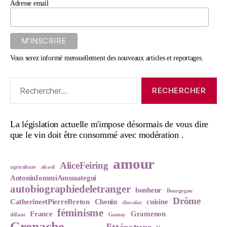
Adresse email
Vous serez informé mensuellement des nouveaux articles et reportages.
Rechercher :
La législation actuelle m'impose désormais de vous dire
que le vin doit être consommé avec modération .
amour
AliceFeiring
agriculture
alcool
AntoninIommiAmunategui
autobiographiedeletranger
bonheur
Bourgogne
Drôme
CatherineetPierreBreton
Chenin
cuisine
chocolat
féminisme
France
Gramenon
défaut
Gamay
Grenache