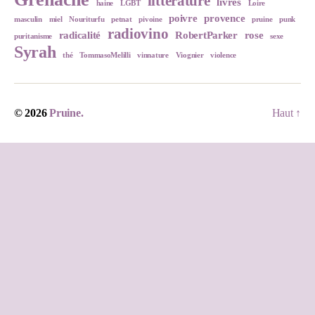
littérature
livres
haine
LGBT
Loire
poivre
provence
masculin
miel
Nouriturfu
petnat
pivoine
pruine
punk
radiovino
radicalité
RobertParker
rose
puritanisme
sexe
Syrah
thé
TommasoMelilli
vinnature
Viognier
violence
© 2026
Pruine.
Haut
↑