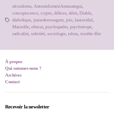
alcoolisme
,
AntoninIommiAmunategui
,
concupiscence
,
crypte
,
délices
,
désir
,
Diable
,
diabolique
,
jeanedernwagner
,
joie
,
lauravidal
,
Étiquettes
Marseille
,
obscur
,
psychopathe
,
psychotrope
,
radicalité
,
sobriété
,
sociologie
,
tabou
,
trouble-fête
À propos
Qui sommes-nous ?
Archives
Contact
Recevoir la newsletter