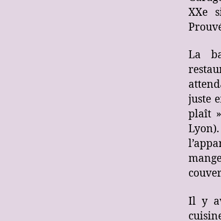
XXe s
Prouvé
La ba
resta
attend
juste 
plaît 
Lyon).
l’appa
mange
couver
Il y a
cuisin