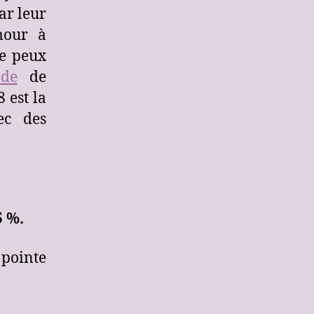
ar leur
mour à
ne peux
ode
de
 est la
ec des
5 %.
 pointe