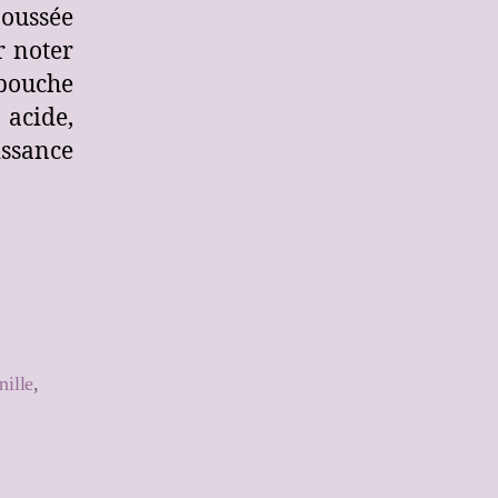
poussée
r noter
 bouche
acide,
ssance
nille
,