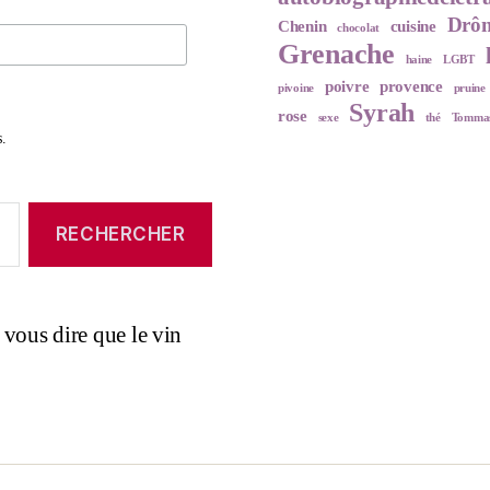
Drô
Chenin
cuisine
chocolat
Grenache
haine
LGBT
poivre
provence
pivoine
pruine
Syrah
rose
sexe
thé
Tommas
.
 vous dire que le vin