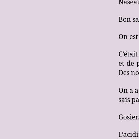
Nasea
Bon sa
On est
C’étai
et de 
Des no
On a a
sais p
Gosier.
L’acid