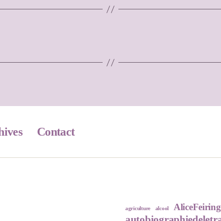
hives
Contact
AliceFeiring
agriculture
alcool
autobiographiedeletr