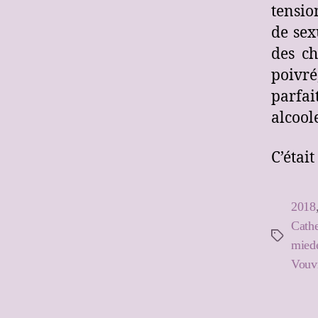
tensio
de sex
des ch
poivr
parfa
alcool
C’était
2018
Cathe
Étiquettes
mied
Vouv