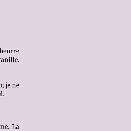
 beurre
anille.
, je ne
el.
ame. La