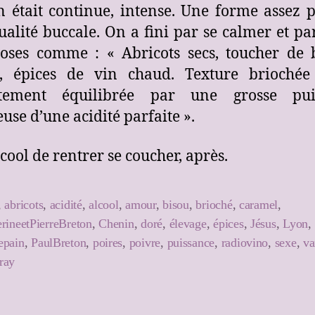
n était continue, intense. Une forme assez 
ualité buccale. On a fini par se calmer et pa
oses comme : « Abricots secs, toucher de
é, épices de vin chaud. Texture briochée 
itement équilibrée par une grosse pui
euse d’une acidité parfaite ».
 cool de rentrer se coucher, après.
,
abricots
,
acidité
,
alcool
,
amour
,
bisou
,
brioché
,
caramel
,
rineetPierreBreton
,
Chenin
,
doré
,
élevage
,
épices
,
Jésus
,
Lyon
,
epain
,
PaulBreton
,
poires
,
poivre
,
puissance
,
radiovino
,
sexe
,
va
ray