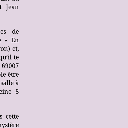
t Jean
ses de
e « En
on) et,
u’il te
, 69007
le être
salle à
eine 8
s cette
mystère