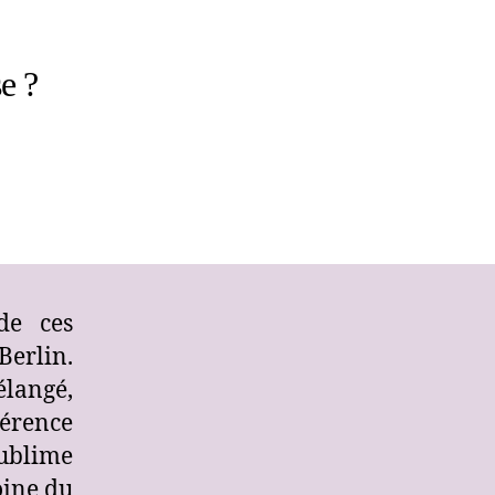
e ?
de ces
Berlin.
langé,
érence
sublime
oine du