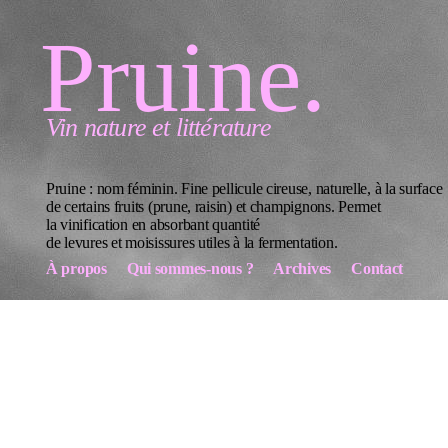
Pruine.
Vin nature et littérature
Pruine : nom féminin. Fine pellicule cireuse, naturelle, à la surface
de certains fruits (prune, raisin) et champignons. Permet
la vinification en absorbant quantité
de levures et moisissures utiles à la fermentation.
À propos
Qui sommes-nous ?
Archives
Contact