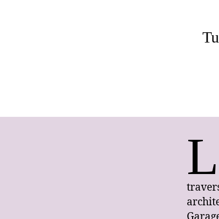
Tu
L
trave
archit
Garage