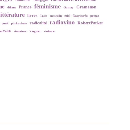
Bourgogne
féminisme
me
France
Gramenon
défaut
Gamay
littérature
livres
Loire
masculin
miel
Nouriturfu
petnat
radiovino
radicalité
RobertParker
punk
puritanisme
oMelilli
vinnature
Viognier
violence