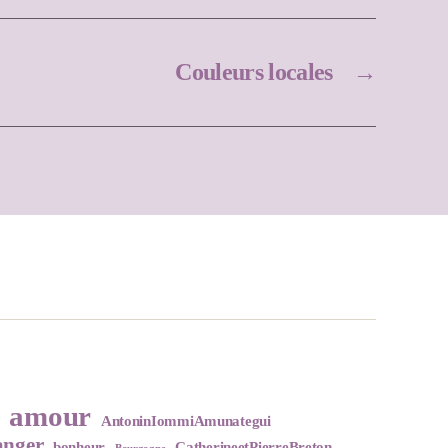
Couleurs locales
→
amour
AntoninIommiAmunategui
anger
bonheur
CatherineetPierreBreton