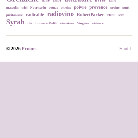
livres
haine
LGBT
Loire
poivre
provence
masculin
miel
Nouriturfu
petnat
pivoine
pruine
punk
radiovino
radicalité
RobertParker
rose
puritanisme
sexe
Syrah
thé
TommasoMelilli
vinnature
Viognier
violence
© 2026
Pruine.
Haut
↑