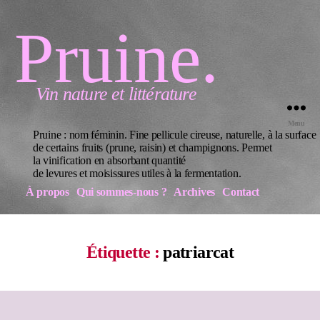
Pruine.
Vin nature et littérature
Menu
Pruine : nom féminin. Fine pellicule cireuse, naturelle, à la surface
de certains fruits (prune, raisin) et champignons. Permet
la vinification en absorbant quantité
de levures et moisissures utiles à la fermentation.
À propos
Qui sommes-nous ?
Archives
Contact
Étiquette :
patriarcat