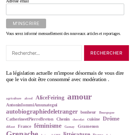
Adresse email
Vous serez informé mensuellement des nouveaux articles et reportages.
Rechercher :
La législation actuelle m'impose désormais de vous dire
que le vin doit être consommé avec modération .
amour
AliceFeiring
agriculture
alcool
AntoninIommiAmunategui
autobiographiedeletranger
bonheur
Bourgogne
Drôme
CatherineetPierreBreton
Chenin
cuisine
chocolat
féminisme
France
Gramenon
défaut
Gamay
Grenache
littérature