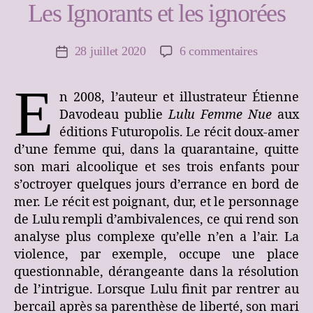
Les Ignorants et les ignorées
sur
28 juillet 2020
6 commentaires
Date
de
Les
l’article
E
Ignorants
n 2008, l’auteur et illustrateur Étienne
et
Davodeau publie
Lulu Femme Nue
aux
les
éditions Futuropolis. Le récit doux-amer
ignorées
d’une femme qui, dans la quarantaine, quitte
son mari alcoolique et ses trois enfants pour
s’octroyer quelques jours d’errance en bord de
mer. Le récit est poignant, dur, et le personnage
de Lulu rempli d’ambivalences, ce qui rend son
analyse plus complexe qu’elle n’en a l’air. La
violence, par exemple, occupe une place
questionnable, dérangeante dans la résolution
de l’intrigue. Lorsque Lulu finit par rentrer au
bercail après sa parenthèse de liberté, son mari