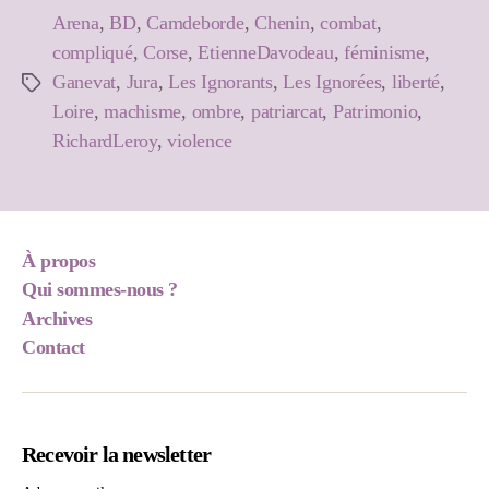
Arena
,
BD
,
Camdeborde
,
Chenin
,
combat
,
compliqué
,
Corse
,
EtienneDavodeau
,
féminisme
,
Ganevat
,
Jura
,
Les Ignorants
,
Les Ignorées
,
liberté
,
Étiquettes
Loire
,
machisme
,
ombre
,
patriarcat
,
Patrimonio
,
RichardLeroy
,
violence
À propos
Qui sommes-nous ?
Archives
Contact
Recevoir la newsletter