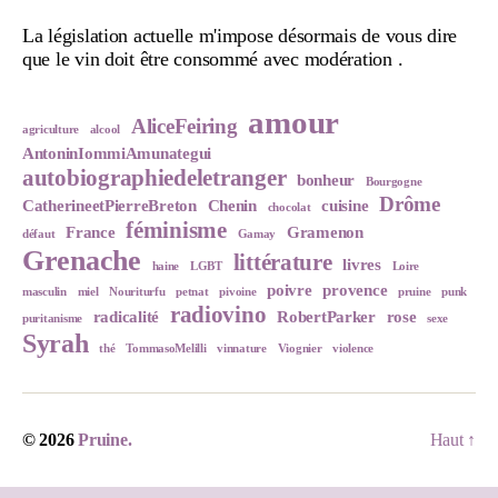
La législation actuelle m'impose désormais de vous dire
que le vin doit être consommé avec modération .
amour
AliceFeiring
agriculture
alcool
AntoninIommiAmunategui
autobiographiedeletranger
bonheur
Bourgogne
Drôme
CatherineetPierreBreton
Chenin
cuisine
chocolat
féminisme
France
Gramenon
défaut
Gamay
Grenache
littérature
livres
haine
LGBT
Loire
poivre
provence
masculin
miel
Nouriturfu
petnat
pivoine
pruine
punk
radiovino
radicalité
RobertParker
rose
puritanisme
sexe
Syrah
thé
TommasoMelilli
vinnature
Viognier
violence
© 2026
Pruine.
Haut
↑