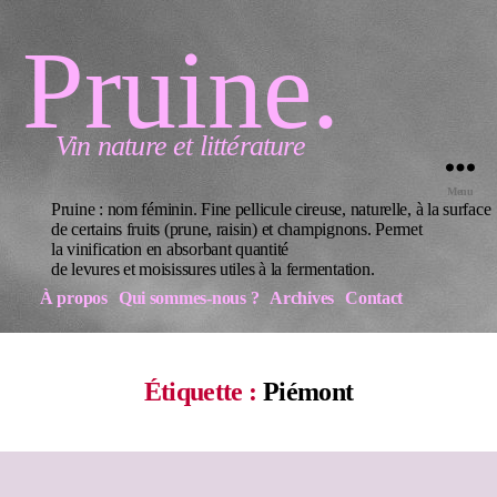
Pruine.
Vin nature et littérature
Menu
Pruine : nom féminin. Fine pellicule cireuse, naturelle, à la surface
de certains fruits (prune, raisin) et champignons. Permet
la vinification en absorbant quantité
de levures et moisissures utiles à la fermentation.
À propos
Qui sommes-nous ?
Archives
Contact
Étiquette :
Piémont