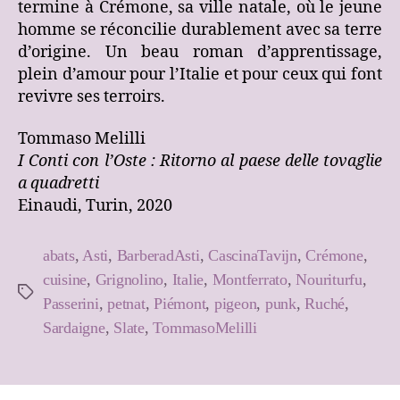
termine à Crémone, sa ville natale, où le jeune
homme se réconcilie durablement avec sa terre
d’origine. Un beau roman d’apprentissage,
plein d’amour pour l’Italie et pour ceux qui font
revivre ses terroirs.
Tommaso Melilli
I Conti con l’Oste : Ritorno al paese delle tovaglie
a quadretti
Einaudi, Turin, 2020
abats
,
Asti
,
BarberadAsti
,
CascinaTavijn
,
Crémone
,
cuisine
,
Grignolino
,
Italie
,
Montferrato
,
Nouriturfu
,
Étiquettes
Passerini
,
petnat
,
Piémont
,
pigeon
,
punk
,
Ruché
,
Sardaigne
,
Slate
,
TommasoMelilli