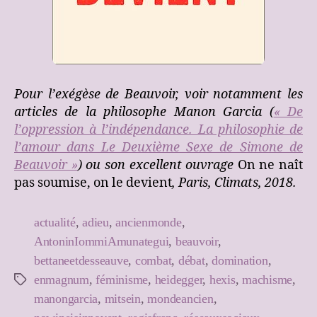
Pour l’exégèse de Beauvoir, voir notamment les
articles de la philosophe Manon Garcia (
« De
l’oppression à l’indépendance. La philosophie de
l’amour dans Le Deuxième Sexe de Simone de
Beauvoir »
) ou son excellent ouvrage
On ne naît
pas soumise, on le devient
, Paris, Climats, 2018.
actualité
,
adieu
,
ancienmonde
,
AntoninIommiAmunategui
,
beauvoir
,
bettaneetdesseauve
,
combat
,
débat
,
domination
,
enmagnum
,
féminisme
,
heidegger
,
hexis
,
machisme
,
Étiquettes
manongarcia
,
mitsein
,
mondeancien
,