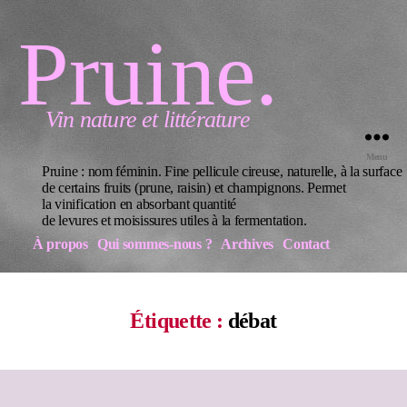
Pruine.
Vin nature et littérature
Menu
Pruine : nom féminin. Fine pellicule cireuse, naturelle, à la surface
de certains fruits (prune, raisin) et champignons. Permet
la vinification en absorbant quantité
de levures et moisissures utiles à la fermentation.
À propos
Qui sommes-nous ?
Archives
Contact
Étiquette :
débat