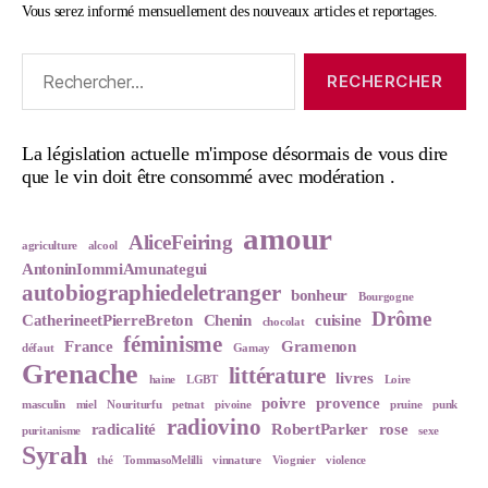
Vous serez informé mensuellement des nouveaux articles et reportages.
Rechercher :
La législation actuelle m'impose désormais de vous dire
que le vin doit être consommé avec modération .
amour
AliceFeiring
agriculture
alcool
AntoninIommiAmunategui
autobiographiedeletranger
bonheur
Bourgogne
Drôme
CatherineetPierreBreton
Chenin
cuisine
chocolat
féminisme
France
Gramenon
défaut
Gamay
Grenache
littérature
livres
haine
LGBT
Loire
poivre
provence
masculin
miel
Nouriturfu
petnat
pivoine
pruine
punk
radiovino
radicalité
RobertParker
rose
puritanisme
sexe
Syrah
thé
TommasoMelilli
vinnature
Viognier
violence